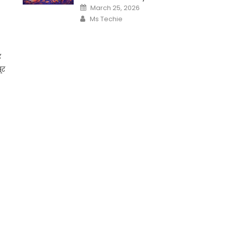
Posted
March 25, 2026
on
Author
Ms Techie
र
ूर