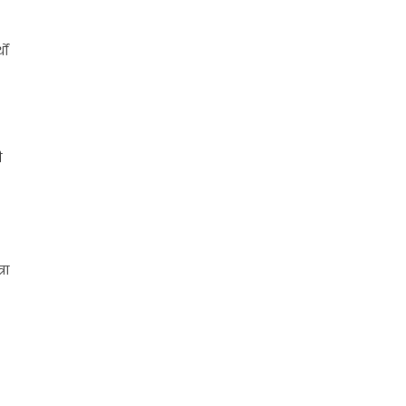
ों
ी
रा