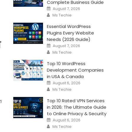
Complete Business Guide
Posted
August 7, 2026
on
Author
Ms Techie
Essential WordPress
Plugins Every Website
Needs (2026 Guide)
ी
Posted
August 7, 2026
on
Author
Ms Techie
Top 10 WordPress
Development Companies
in USA & Canada
Posted
August 6, 2026
on
Author
Ms Techie
Top 10 Rated VPN Services
एक
in 2026: The Ultimate Guide
to Online Privacy & Security
Posted
August 6, 2026
on
Author
Ms Techie