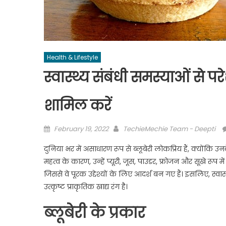
Health & Lifestyle
स्वास्थ्य संबंधी समस्याओं से पर
शामिल करें
Posted
Author
February 19, 2022
TechieMechie Team - Deepti
on
दुनिया भर में असाधारण रूप से ब्लूबेरी लोकप्रिय हैं, क्योंकि उनक
महत्व के कारण, उन्हें प्यूरी, जूस, पाउडर, फ्रोजन और सूखे रू
जिससे वे पूरक उद्देश्यों के लिए आदर्श बन गए हैं। इसलिए, स्वास्थ्
उत्कृष्ट प्राकृतिक खाद्य रंग है।
ब्लूबेरी के प्रकार